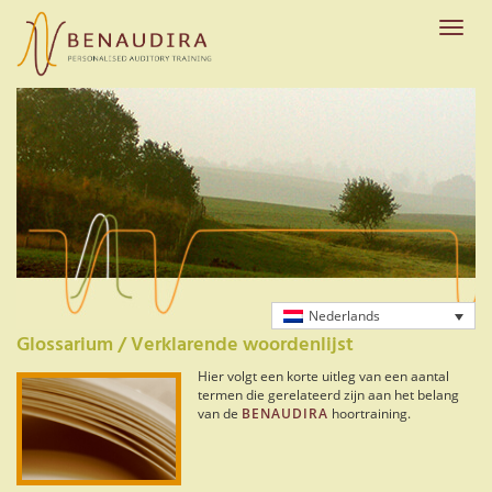
Skip
to
Toggle
main
naviga
content
Nederlands
Glossarium / Verklarende woordenlijst
Hier volgt een korte uitleg van een aantal
termen die gerelateerd zijn aan het belang
van de
BENAUDIRA
hoortraining.