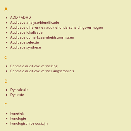
A
ADD / ADHD
Auditieve analyse/identificatie
Auditieve differentie / auditief onderscheidingsvermogen
Auditieve lokalisatie
Auditieve opmerkzaamheidstoornissen
Auditieve selectie
Auditieve synthese
C
Centrale auditieve verweking
Centrale auditieve verwerkingsstoornis
D
Dyscalculie
Dyslexie
F
Fonetiek
Fonologie
Fonologisch bewustzijn