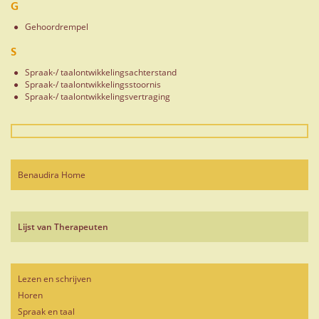
G
Gehoordrempel
S
Spraak-/ taalontwikkelingsachterstand
Spraak-/ taalontwikkelingsstoornis
Spraak-/ taalontwikkelingsvertraging
Benaudira Home
Lijst van Therapeuten
Lezen en schrijven
Horen
Spraak en taal