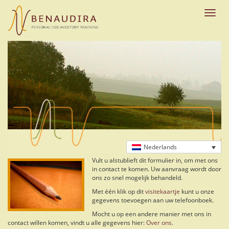
Skip
to
Toggle
main
naviga
content
Nederlands
Vult u alstublieft dit formulier in, om met ons
in contact te komen. Uw aanvraag wordt door
ons zo snel mogelijk behandeld.
Met één klik op dit
visitekaartje
kunt u onze
gegevens toevoegen aan uw telefoonboek.
Mocht u op een andere manier met ons in
contact willen komen, vindt u alle gegevens hier:
Over ons
.