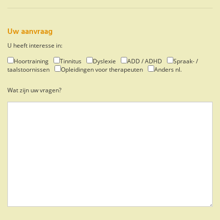
Uw aanvraag
U heeft interesse in:
Hoortraining
Tinnitus
Dyslexie
ADD / ADHD
Spraak- /
taalstoornissen
Opleidingen voor therapeuten
Anders nl.
Wat zijn uw vragen?