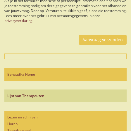
Als je in het formulier medische of persoonlijke informatie deelt hebben we
je toestemming nodig om deze gegevens te gebruiken voor het afhandelen
van jouw vraag. Door op 'Versturen' te klikken geef je ons die toestemming.
Lees meer over het gebruik van persoonsgegevens in onze
privacyverklaring
.
Bitte lasse dieses Feld leer.
Benaudira Home
Lijst van Therapeuten
Lezen en schrijven
Horen
Spraak en taal