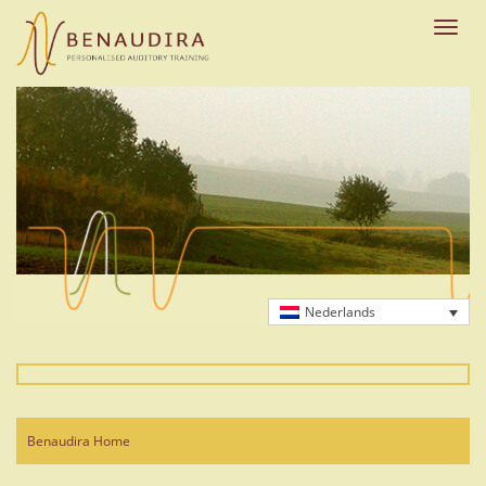
Skip
to
Toggle
main
naviga
content
Nederlands
Benaudira Home