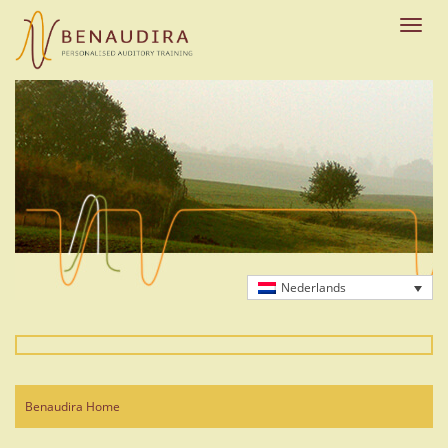
Skip
to
Toggle
main
naviga
content
Nederlands
Benaudira Home