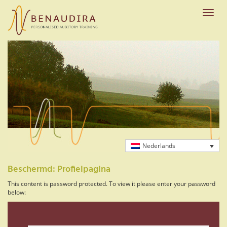
Skip
to
Toggle
main
naviga
content
Nederlands
Beschermd: Profielpagina
This content is password protected. To view it please enter your password
below:
Wachtwoord: