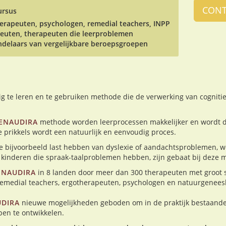
CONT
ursus
erapeuten, psychologen, remedial teachers, INPP
apeuten, therapeuten die leerproblemen
delaars van vergelijkbare beroepsgroepen
g te leren en te gebruiken methode die de verwerking van cogniti
ENAUDIRA
methode worden leerprocessen makkelijker en wordt 
e prikkels wordt een natuurlijk en eenvoudig proces.
e bijvoorbeeld last hebben van dyslexie of aandachtsproblemen, w
kinderen die spraak-taalproblemen hebben, zijn gebaat bij deze 
ENAUDIRA
in 8 landen door meer dan 300 therapeuten met groot s
remedial teachers, ergotherapeuten, psychologen en natuurgene
DIRA
nieuwe mogelijkheden geboden om in de praktijk bestaande 
pen te ontwikkelen.