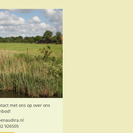
tact met ons op over ons
nbod!
enaudira.nl
82 926505