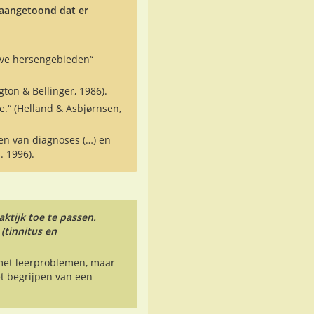
 aangetoond dat er
ieve hersengebieden“
on & Bellinger, 1986).
e.“ (Helland & Asbjørnsen,
n van diagnoses (…) en
. 1996).
tijk toe te passen.
(tinnitus en
met leerproblemen, maar
t begrijpen van een