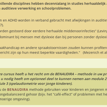
illende disciplines hebben decennialang in studies herhaaldelijk
 auditieve verwerking en schoolproblemen.
den en ADHD worden in verband gebracht met afwijkingen in audit
7).
rden gestoord door eerdere herhaalde middenoorinfecties“ (Levingt
dominant bij mensen met dyslexie dan bij personen zonder dyslexi
akhandicap en andere spraakstoornissen zouden kunnen profitere
ericht zijn op hun meest beperkte vaardigheden.“ (Mezenich et al
 cursus heeft u het recht om de BENAUDIRA – methode in uw prak
ie u nodig heeft om optioneel deel te kunnen nemen aan module 2 
le 3 (spelaudiometrie voor jonge kinderen).
 u de
BENAUDIRA
methode gebruiken voor kinderen en jongeren 
ngebalanceerd gehoor (bijv. het “café-effect” of problemen met he
moerige omgeving).