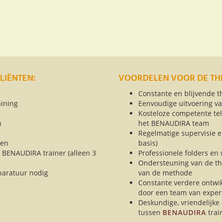
LIËNTEN:
VOORDELEN VOOR DE TH
Constante en blijvende 
aining
Eenvoudige uitvoering v
Kosteloze competente tel
n
het BENAUDIRA team
Regelmatige supervisie en
den
basis)
 BENAUDIRA trainer (alleen 3
Professionele folders en
Ondersteuning van de th
paratuur nodig
van de methode
Constante verdere ontwi
door een team van exper
Deskundige, vriendelijke
tussen
BENAUDIRA
trai