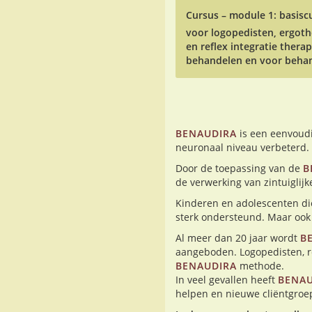
Cursus – module 1: basisc
voor logopedisten, ergoth
en reflex integratie ther
behandelen en voor behan
BENAUDIRA
is een eenvoudi
neuronaal niveau verbeterd.
Door de toepassing van de
B
de verwerking van zintuiglijk
Kinderen en adolescenten di
sterk ondersteund.
Maar ook 
Al meer dan 20 jaar wordt
B
aangeboden. Logopedisten, 
BENAUDIRA
methode.
In veel gevallen heeft
BENAU
helpen en nieuwe cliëntgroe