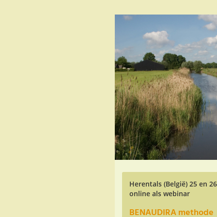
Skip
to
main
content
Herentals (België) 25 en 2
online als webinar
BENAUDIRA methode