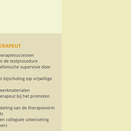
ERAPEUT
therapiesuccessen
an de testprocedure
efonische supervisie door
 bijscholing (op vrijwillige
 werkmaterialen
erapeut bij het promoten
kkeling van de therapievorm
ts
en collegiale
uitwisseling
ners