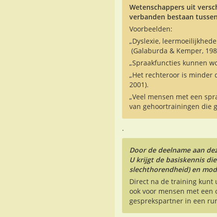
Wetenschappers uit versch
verbanden bestaan tussen
Voorbeelden:
„Dyslexie, leermoeilijkhe
(Galaburda & Kemper, 198
„Spraakfuncties kunnen wo
„Het rechteroor is minder 
2001).
„Veel mensen met een spra
van gehoortrainingen die g
.
Door de deelname aan deze
U krijgt de basiskennis d
slechthorendheid) en modu
Direct na de training kunt
ook voor mensen met een o
gesprekspartner in een ru