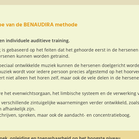
ipe van de BENAUDIRA methode
 individuele auditieve training.
 is gebaseerd op het feiten dat het gehoorde eerst in de hersenen
ersenen kunnen worden getraind.
peciaal ontwikkelde muziek kunnen de hersenen doelgericht word
muziek wordt voor iedere persoon precies afgestemd op het hoorv
rt niet alleen het horen zelf, maar ook de vele delen in de hersene
 het evenwichtsorgaan, het limbische systeem en de verwerking va
verschillende zintuigelijke waarnemingen verder ontwikkeld, zoal
afhankelijk zijn.
chrijven, spreken, maar ook de aandacht- en concentratieboog.
oek, opleiding en toepasbaarheid op het hoogste niveau.