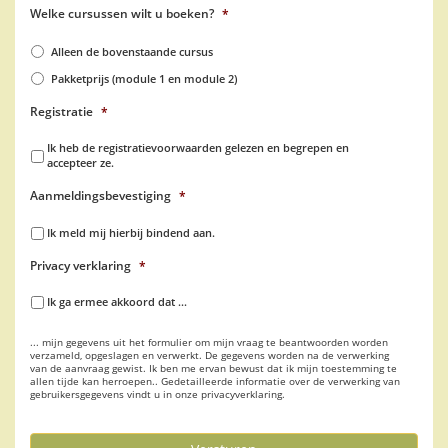
Welke cursussen wilt u boeken?
*
Alleen de bovenstaande cursus
Pakketprijs (module 1 en module 2)
Registratie
*
Ik heb de registratievoorwaarden gelezen en begrepen en
accepteer ze.
Aanmeldingsbevestiging
*
Ik meld mij hierbij bindend aan.
Privacy verklaring
*
Ik ga ermee akkoord dat ...
... mijn gegevens uit het formulier om mijn vraag te beantwoorden worden
verzameld, opgeslagen en verwerkt. De gegevens worden na de verwerking
van de aanvraag gewist. Ik ben me ervan bewust dat ik mijn toestemming te
allen tijde kan herroepen.. Gedetailleerde informatie over de verwerking van
gebruikersgegevens vindt u in onze privacyverklaring.