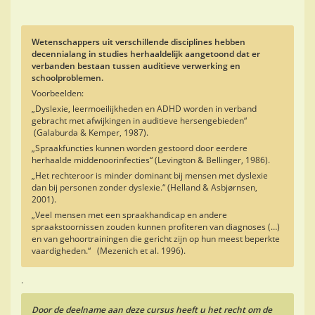
Wetenschappers uit verschillende disciplines hebben
decennialang in studies herhaaldelijk aangetoond dat er
verbanden bestaan tussen auditieve verwerking en
schoolproblemen.
Voorbeelden:
„Dyslexie, leermoeilijkheden en ADHD worden in verband
gebracht met afwijkingen in auditieve hersengebieden“
(Galaburda & Kemper, 1987).
„Spraakfuncties kunnen worden gestoord door eerdere
herhaalde middenoorinfecties“ (Levington & Bellinger, 1986).
„Het rechteroor is minder dominant bij mensen met dyslexie
dan bij personen zonder dyslexie.“ (Helland & Asbjørnsen,
2001).
„Veel mensen met een spraakhandicap en andere
spraakstoornissen zouden kunnen profiteren van diagnoses (…)
en van gehoortrainingen die gericht zijn op hun meest beperkte
vaardigheden.“ (Mezenich et al. 1996).
.
Door de deelname aan deze cursus heeft u het recht om de