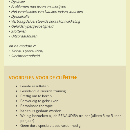
• Dyslexie
• Problemen met lezen en schrijven
• Het verwisselen van klanken in/van woorden
• Dyskalkulie
• Vertraagde/verstoorde spraakontwikkeling
• Geluidshypergevoeligheid
• Stotteren
• Uitspraakfouten
en na module 2:
• Tinnitus (oorsuizen)
• Slechthorendheid
VOORDELEN VOOR DE CLIËNTEN:
Goede resultaten
Geïndividualiseerde training
Prettig om te horen
Eenvoudig te gebruiken
Betaalbare therapie
Kan thuis gedaan worden
Weinig bezoeken bij de BENAUDIRA trainer (alleen 3 tot 5 keer
per jaar)
Geen dure speciale apparatuur nodig