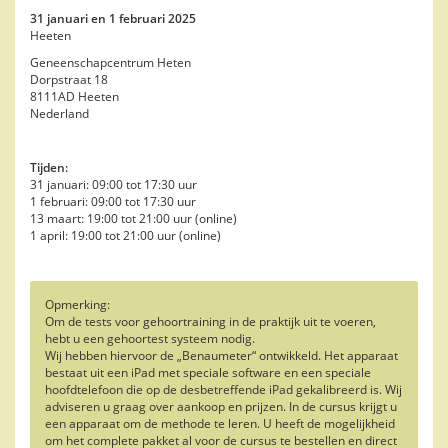
31 januari en 1 februari 2025
Heeten
Geneenschapcentrum Heten
Dorpstraat 18
8111AD Heeten
Nederland
Tijden:
31 januari: 09:00 tot 17:30 uur
1 februari: 09:00 tot 17:30 uur
13 maart: 19:00 tot 21:00 uur (online)
1 april: 19:00 tot 21:00 uur (online)
Opmerking:
Om de tests voor gehoortraining in de praktijk uit te voeren,
hebt u een gehoortest systeem nodig.
Wij hebben hiervoor de „Benaumeter“ ontwikkeld. Het apparaat
bestaat uit een iPad met speciale software en een speciale
hoofdtelefoon die op de desbetreffende iPad gekalibreerd is. Wij
adviseren u graag over aankoop en prijzen. In de cursus krijgt u
een apparaat om de methode te leren. U heeft de mogelijkheid
om het complete pakket al voor de cursus te bestellen en direct