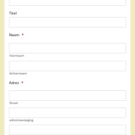
Titel
Naam
*
Voornaam
Achternaam
Adres
*
Straat
adrestoevoeging