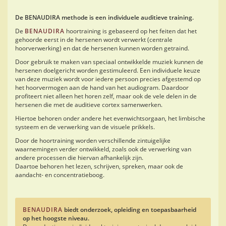
De BENAUDIRA methode is een individuele auditieve training.
De
BENAUDIRA
hoortraining is gebaseerd op het feiten dat het
gehoorde eerst in de hersenen wordt verwerkt (centrale
hoorverwerking) en dat de hersenen kunnen worden getraind.
Door gebruik te maken van speciaal ontwikkelde muziek kunnen de
hersenen doelgericht worden gestimuleerd. Een individuele keuze
van deze muziek wordt voor iedere persoon precies afgestemd op
het hoorvermogen aan de hand van het audiogram. Daardoor
profiteert niet alleen het horen zelf, maar ook de vele delen in de
hersenen die met de auditieve cortex samenwerken.
Hiertoe behoren onder andere het evenwichtsorgaan, het limbische
systeem en de verwerking van de visuele prikkels.
Door de hoortraining worden verschillende zintuigelijke
waarnemingen verder ontwikkeld, zoals ook de verwerking van
andere processen die hiervan afhankelijk zijn.
Daartoe behoren het lezen, schrijven, spreken, maar ook de
aandacht- en concentratieboog.
BENAUDIRA
biedt onderzoek, opleiding en toepasbaarheid
op het hoogste niveau.