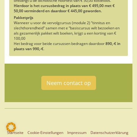
ontvangt u de dichotische hoortest van € 50,00 kosteloos.
Hierdoor is het cursusbedrag in plaats van € 495,00 met €
50,00 verminderd en daardoor € 445,00 geworden.
Pakketprijs
Wanneer u voor de vervolgcursus (module 2) “tinnitus en
slechthorendheid” samen met e “basiscursus wilt bezoeken en
als gezamenlijk pakket wilt boeken, krijgt u een korting van €
100,00
Het bedrag voor beide cursussen bedragen daardoor
890,-€ in
plaats van 990,-€
.
Neem contact op
Startseite
Cookie-Einstellungen
Impressum
Datenschutzerklärung