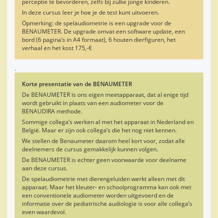
perceptie te bevorderen, zelfs bij zulke jonge kinderen.
In deze cursus leer je hoe je de test kunt uitvoeren.
Opmerking: de spelaudiometrie is een upgrade voor de
BENAUMETER. De upgrade omvat een software update, een
bord (6 pagina’s in A4 formaat), 6 houten dierfiguren, het
verhaal en het kost 175,-€
.
Korte presentatie van de BENAUMETER
De BENAUMETER is ons eigen meetapparaat, dat al enige tijd
wordt gebruikt in plaats van een audiometer voor de
BENAUDIRA methode.
Sommige collega’s werken al met het apparaat in Nederland en
België. Maar er zijn ook collega’s die het nog niet kennen.
We stellen de Benaumeter daarom heel kort voor, zodat alle
deelnemers de cursus gemakkelijk kunnen volgen.
De BENAUMETER is echter geen voorwaarde voor deelname
aan deze cursus.
De spelaudiometrie met dierengeluiden werkt alleen met dit
apparaat. Maar het kleuter- en schoolprogramma kan ook met
een conventionele audiometer worden uitgevoerd en de
informatie over de pediatrische audiologie is voor alle collega’s
even waardevol.