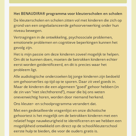
Het BENAUDIRA® programma voor kleuterscholen en scholen
De kleuterscholen en scholen zitten vol met kinderen die zich op
grond van een ongebalanceerde gehoorverwerking onder hun
niveau bewegen.
Vertragingen in de ontwikkeling, psychosociale problemen,
emotionele problemen en cognitieve beperkingen kunnen het
gevolg zijn.
Het is mijn passie om deze kinderen zoveel mogelijk te helpen.
Om dit te kunnen doen, moeten de betrokken kinderen echter
eerst worden geïdentificeerd, en dit is precies waar het
probleem ligt.
Alle audiologische onderzoeken bij jonge kinderen zijn bedoeld
om gehoorverlies op tijd op te sporen. Daar zit veel goeds in.
Maar de kinderen die een algemeen “goed” gehoor hebben (in
de zin van “niet slechthorend”), maar die bij ons weten
onevenwichtig horen, worden door niemand herkend.
Ons kleuter- en schoolprogramma verandert dat.
Met een gedetailleerde vragenlijst en onze dichotische
gehoortest is het mogelijk om de betrokken kinderen met een
relatief hoge nauwkeurigheid te identificeren en we hebben een
mogelijkheid ontwikkeld om direct op de school/kleuterschool
eerste hulp te bieden, die voor de ouders gratis is.