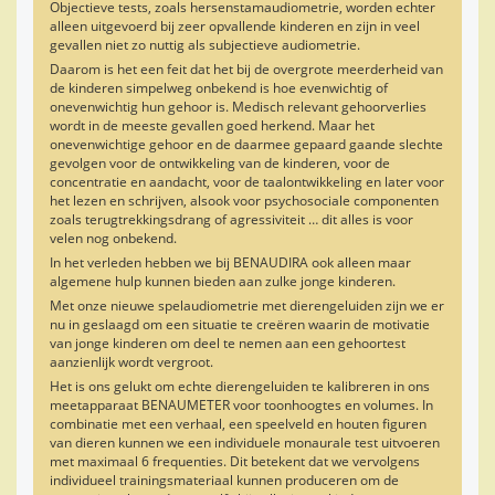
Objectieve tests, zoals hersenstamaudiometrie, worden echter
alleen uitgevoerd bij zeer opvallende kinderen en zijn in veel
gevallen niet zo nuttig als subjectieve audiometrie.
Daarom is het een feit dat het bij de overgrote meerderheid van
de kinderen simpelweg onbekend is hoe evenwichtig of
onevenwichtig hun gehoor is. Medisch relevant gehoorverlies
wordt in de meeste gevallen goed herkend. Maar het
onevenwichtige gehoor en de daarmee gepaard gaande slechte
gevolgen voor de ontwikkeling van de kinderen, voor de
concentratie en aandacht, voor de taalontwikkeling en later voor
het lezen en schrijven, alsook voor psychosociale componenten
zoals terugtrekkingsdrang of agressiviteit … dit alles is voor
velen nog onbekend.
In het verleden hebben we bij BENAUDIRA ook alleen maar
algemene hulp kunnen bieden aan zulke jonge kinderen.
Met onze nieuwe spelaudiometrie met dierengeluiden zijn we er
nu in geslaagd om een situatie te creëren waarin de motivatie
van jonge kinderen om deel te nemen aan een gehoortest
aanzienlijk wordt vergroot.
Het is ons gelukt om echte dierengeluiden te kalibreren in ons
meetapparaat BENAUMETER voor toonhoogtes en volumes. In
combinatie met een verhaal, een speelveld en houten figuren
van dieren kunnen we een individuele monaurale test uitvoeren
met maximaal 6 frequenties. Dit betekent dat we vervolgens
individueel trainingsmateriaal kunnen produceren om de