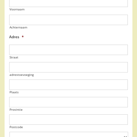
Voornaam
Achternaam
Adres
*
Straat
adrestoevoeging
Plaats
Provintie
Postcode