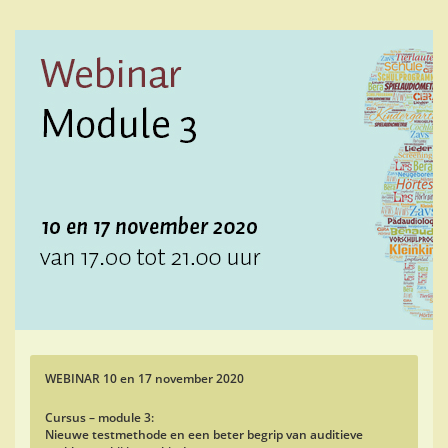
Skip
to
main
content
WEBINAR 10 en 17 november 2020
Cursus – module 3:
Nieuwe testmethode en een beter begrip van auditieve