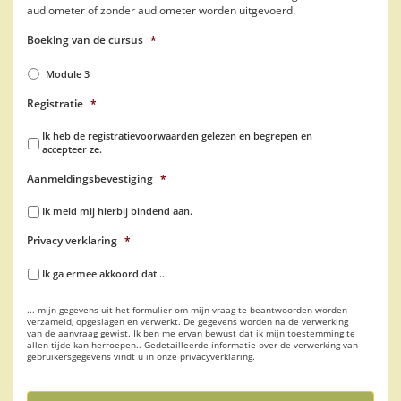
audiometer of zonder audiometer worden uitgevoerd.
Boeking van de cursus
*
Module 3
Registratie
*
Ik heb de registratievoorwaarden gelezen en begrepen en
accepteer ze.
Aanmeldingsbevestiging
*
Ik meld mij hierbij bindend aan.
Privacy verklaring
*
Ik ga ermee akkoord dat ...
... mijn gegevens uit het formulier om mijn vraag te beantwoorden worden
verzameld, opgeslagen en verwerkt. De gegevens worden na de verwerking
van de aanvraag gewist. Ik ben me ervan bewust dat ik mijn toestemming te
allen tijde kan herroepen.. Gedetailleerde informatie over de verwerking van
gebruikersgegevens vindt u in onze privacyverklaring.