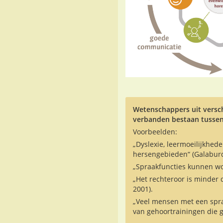
Wetenschappers uit versch
verbanden bestaan tussen
Voorbeelden:
„Dyslexie, leermoeilijkhe
hersengebieden“ (Galabur
„Spraakfuncties kunnen wo
„Het rechteroor is minder 
2001).
„Veel mensen met een spra
van gehoortrainingen die g