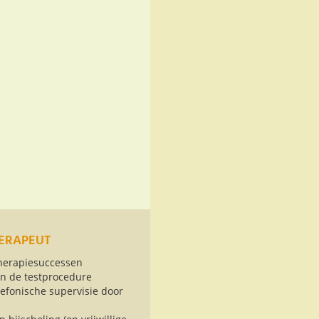
ERAPEUT
therapiesuccessen
an de testprocedure
efonische supervisie door