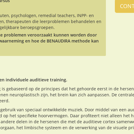
ursus
CONT
uten, psychologen, remedial teachers, INPP- en
uten, therapeuten die leerproblemen behandelen en
gelijkbare beroepsgroepen.
elke problemen veroorzaakt kunnen worden door
e waarneming en hoe de BENAUDIRA methode kan
 individuele auditieve training.
 is gebaseerd op de principes dat het gehoorde eerst in de hersen
nen neuroplastisch zijn, het brein kan zich aanpassen. De centra
eerd.
gebruik van speciaal ontwikkelde muziek. Door middel van een au
 op het specifieke hoorvermogen. Daar profiteert niet alleen het ho
e andere delen in de hersenen die met de auditieve cortex samenw
rgaan, het limbische systeem en de verwerking van de visuele pri