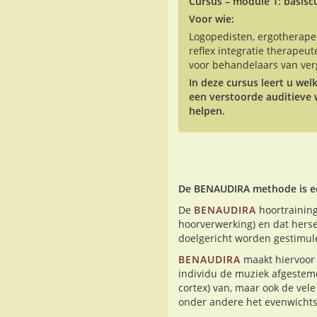
Cursus – module 1: basisc
Voor wie:
Logopedisten, ergotherape
reflex integratie therape
voor behandelaars van ver
In deze cursus leert u w
een verstoorde auditiev
helpen.
De BENAUDIRA methode is een
De
BENAUDIRA
hoortraining
hoorverwerking) en dat herse
doelgericht worden gestimul
BENAUDIRA
maakt hiervoor 
individu de muziek afgestemd
cortex) van, maar ook de vel
onder andere het evenwichtso