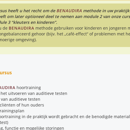
sus heeft u het recht om de
BENAUDIRA
methode in uw praktijk 
eeft om later optioneel deel te nemen aan module 2 van onze curs
le 3 “kleuters en kinderen”.
 u de
BENAUDIRA
methode gebruiken voor kinderen en jongeren 
ngebalanceerd gehoor (bijv. het „café-effect“ of problemen met h
moerige omgeving).
ursus
AUDIRA
hoortraining
 het uitvoeren van auditieve testen
 van auditieve testen
cliënten of hun ouders
trainingsplan
ortraining in de praktijk wordt gebracht en de benodigde materia
test)
g, functie en mogelijke storingen