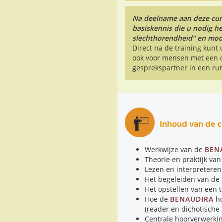
Na deelname aan deze cur
basiskennis die u nodig h
slechthorendheid“ en modu
Direct na de training kunt
ook voor mensen met een o
gesprekspartner in een ru
Inhoud van de c
Werkwijze van de
BEN
Theorie en praktijk van
Lezen en interpreteren
Het begeleiden van de 
Het opstellen van een 
Hoe de
BENAUDIRA
ho
(reader en dichotische 
Centrale hoorverwerkin