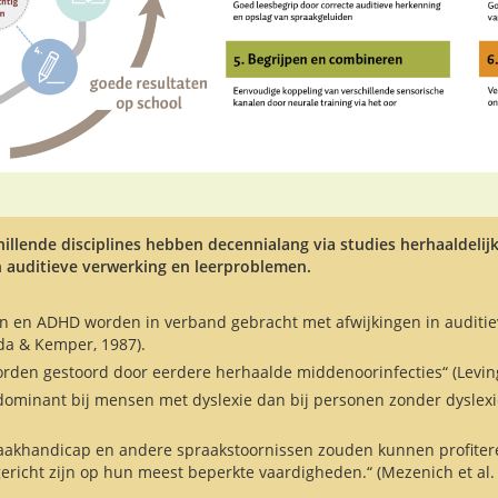
illende disciplines hebben decennialang via studies herhaaldelij
 auditieve verwerking en leerproblemen.
den en ADHD worden in verband gebracht met afwijkingen in auditi
da & Kemper, 1987).
rden gestoord door eerdere herhaalde middenoorinfecties“ (Levingt
dominant bij mensen met dyslexie dan bij personen zonder dyslexie
akhandicap en andere spraakstoornissen zouden kunnen profitere
ericht zijn op hun meest beperkte vaardigheden.“ (Mezenich et al. 