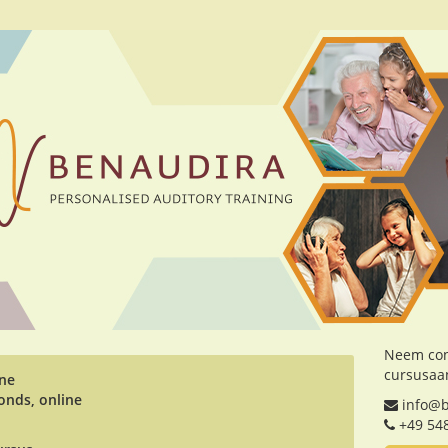
Neem con
cursusaa
ine
vonds, online
info@b
+49 54