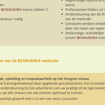
Regelmatige supervisie en
den
basis)
e
BENAUDIRA
trainer (alleen 3
Professionele folders en
Ondersteuning van de th
paratuur nodig
van de methode
Constante verdere ontwi
door een team van exper
Deskundige, vriendelijke 
tussen
BENAUDIRA
trai
ipe van de BENAUDIRA methode
k, opleiding en toepasbaarheid op het hoogste niveau.
el trainingsmateriaal door opgeleide geluidstechnici, het innovat
 ondersteuning bij het adverteren van uw praktijk of de lage koste
 op alle niveaus om uw cliënten optimaal te trainen.
soonlijk gesprek met u in een van onze cursussen.