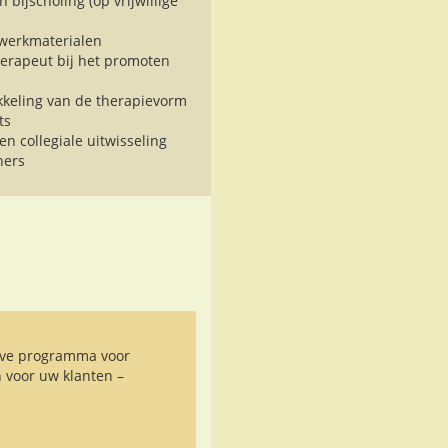
 bijscholing (op vrijwillige
 werkmaterialen
erapeut bij het promoten
kkeling van de therapievorm
ts
en collegiale uitwisseling
ners
ieve programma voor
n voor uw klanten –