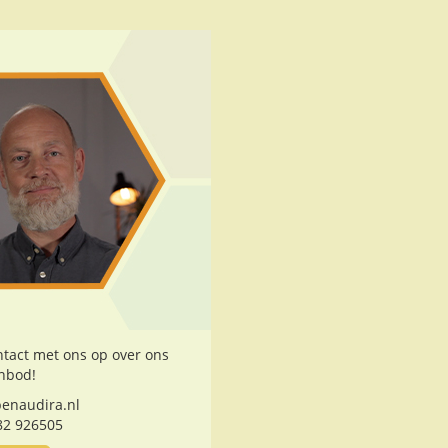
tact met ons op over ons
nbod!
enaudira.nl
82 926505