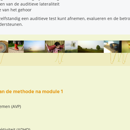
n van de auditieve lateraliteit
e van het gehoor
 zelfstandig een auditieve test kunt afnemen, evalueren en de bet
ndersteunen.
an de methode na module 1
lemen (AVP)
ktiviteit (ADHD)